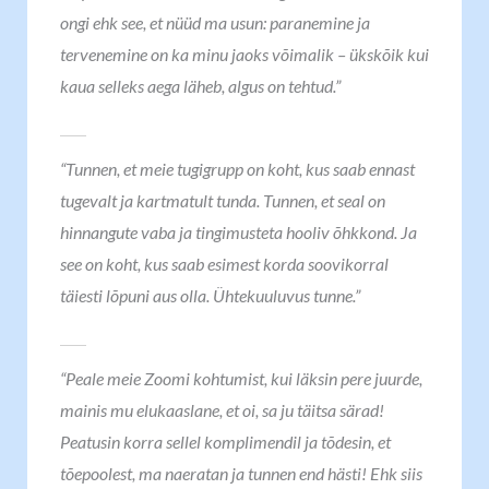
ongi ehk see, et nüüd ma usun: paranemine ja
tervenemine on ka minu jaoks võimalik – ükskõik kui
kaua selleks aega läheb, algus on tehtud.”
“Tunnen, et meie tugigrupp on koht, kus saab ennast
tugevalt ja kartmatult tunda. Tunnen, et seal on
hinnangute vaba ja tingimusteta hooliv õhkkond. Ja
see on koht, kus saab esimest korda soovikorral
täiesti lõpuni aus olla. Ühtekuuluvus tunne.”
“Peale meie Zoomi kohtumist, kui läksin pere juurde,
mainis mu elukaaslane, et oi, sa ju täitsa särad!
Peatusin korra sellel komplimendil ja tõdesin, et
tõepoolest, ma naeratan ja tunnen end hästi! Ehk siis