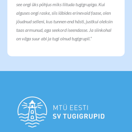
see ongi üks põhjus miks liituda tugigrupiga. Kui
alguses ongi raske, siis läbides erinevaid faase, olen
jõudnud selleni, kus tunnen end hästi, justkui oleksin
taas armunud, aga seekord iseendasse. Ja siinkohal
on väga suur abi ja tugi olnud tugigrupil.”