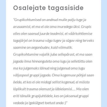
Osalejate tagasiside
“Grupikohtumised on andnud mulle palju tuge ja
arusaamist, et ma ei ole oma muredega üksi. Grupis
olles olen saanud juurde teadmisi, et väärkohtlemise
tagajärjel on trauma väga tugev ja sügav ning terveks
saamine on aeganõudev, kuid võimalik.
Grupikohtumine vajalik juba sellepärast, et ma saan
jagada ilma hinnanguteta oma lugu ja selletõttu olen
ma ka julgemaks läinud ning julgenud oma lugu
väljaspool gruppi jagada. Oma kogemuse põhjal saan
öelda, et kes ei ole midagi sellist kogenud, ei mõista
lõplikult trauma olemust ja läbielamisi…. Ma olen
eriti tänulik grupijuhtidele, kes on jaksanud gruppi
vedada ja igakülgset toetust anda :)”