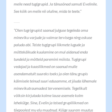
meile need tugigrupid. Ja tänusõnad samuti Evelinile.
See kõik on meile nii oluline, mida te teete.”
“Olen tugrigrupist saanud julguse tegeleda oma
mineviku varjude ja vaimse tervisega ning oskuse
paluda abi. Teiste tugigrupi liikmete lugude ja
mõttekäikude kuulamine on mul aidanud enda
tundeid ja mõtteid paremini mõista. Tugigrupi
vedajad ja kaasliikmed on saanud mulle
asendamatult suureks toeks ja olen tänu grupis
käimisele teinud suuri edusamme, et jõuda lähemale
minevikutraumadest tervenemisele. Tegelikult
võiksin kirjutada kolme lause asemele kolm
lehekülge. Sina, Evelin ja teised grupiliikmed on
tõepoolest mu elu muutnud. Kõige suurem muutus