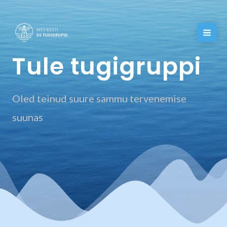
Skip
to
content
Tule tugigruppi
Oled teinud suure sammu tervenemise
suunas