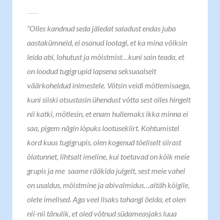
“Olles kandnud seda jäledat saladust endas juba
aastakümneid, ei osanud lootagi, et ka mina võiksin
leida abi, lohutust ja mõistmist…kuni sain teada, et
on loodud tugigrupid lapsena seksuaalselt
väärkoheldud inimestele. Võtsin veidi mõtlemisaega,
kuni siiski otsustasin ühendust võtta sest olles hingelt
nii katki, mõtlesin, et enam hullemaks ikka minna ei
saa, pigem nägin lõpuks lootusekiirt. Kohtumistel
kord kuus tugigrupis, olen kogenud tõeliselt siirast
õlatunnet, lihtsalt imeline, kui toetavad on kõik meie
grupis ja me saame rääkida julgelt, sest meie vahel
on usaldus, mõistmine ja abivalmidus…aitäh kõigile,
olete imelised. Aga veel lisaks tahangi öelda, et olen
nii-nii tänulik, et oled võtnud südameasjaks luua