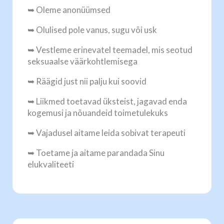
➥ Oleme anonüümsed
➥ Olulised pole vanus, sugu või usk
➥ Vestleme erinevatel teemadel, mis seotud
seksuaalse väärkohtlemisega
➥ Räägid just nii palju kui soovid
➥ Liikmed toetavad üksteist, jagavad enda
kogemusi ja nõuandeid toimetulekuks
➥ Vajadusel aitame leida sobivat terapeuti
➥ Toetame ja aitame parandada Sinu
elukvaliteeti