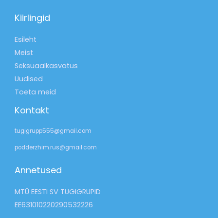
Kiirlingid
Esileht
Meist
Seksuaalkasvatus
Uudised
Toeta meid
Kontakt
tugigrupp555@gmail.com
podderzhim.rus@gmail.com
Annetused
MTÜ EESTI SV TUGIGRUPID
EE631010220290532226