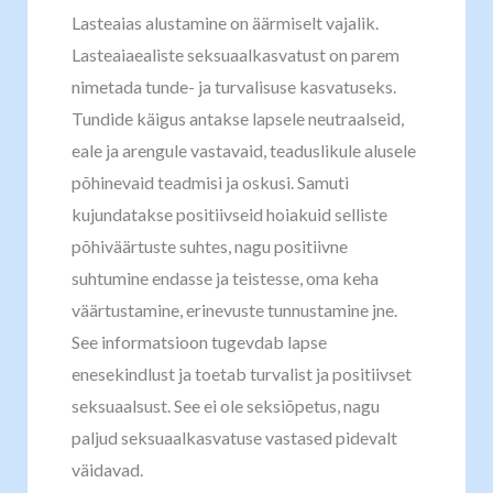
Lasteaias alustamine on äärmiselt vajalik.
Lasteaiaealiste seksuaalkasvatust on parem
nimetada tunde- ja turvalisuse kasvatuseks.
Tundide käigus antakse lapsele neutraalseid,
eale ja arengule vastavaid, teaduslikule alusele
põhinevaid teadmisi ja oskusi. Samuti
kujundatakse positiivseid hoiakuid selliste
põhiväärtuste suhtes, nagu positiivne
suhtumine endasse ja teistesse, oma keha
väärtustamine, erinevuste tunnustamine jne.
See informatsioon tugevdab lapse
enesekindlust ja toetab turvalist ja positiivset
seksuaalsust. See ei ole seksiõpetus, nagu
paljud seksuaalkasvatuse vastased pidevalt
väidavad.