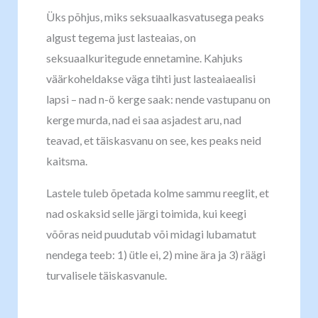
Üks põhjus, miks seksuaalkasvatusega peaks
algust tegema just lasteaias, on
seksuaalkuritegude ennetamine. Kahjuks
väärkoheldakse väga tihti just lasteaiaealisi
lapsi – nad n-ö kerge saak: nende vastupanu on
kerge murda, nad ei saa asjadest aru, nad
teavad, et täiskasvanu on see, kes peaks neid
kaitsma.
Lastele tuleb õpetada kolme sammu reeglit, et
nad oskaksid selle järgi toimida, kui keegi
võõras neid puudutab või midagi lubamatut
nendega teeb: 1) ütle ei, 2) mine ära ja 3) räägi
turvalisele täiskasvanule.