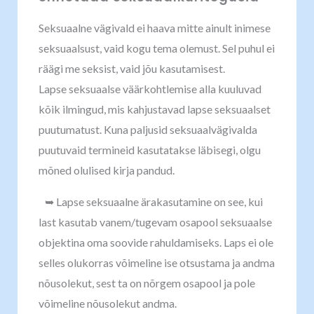
Seksuaalne vägivald ei haava mitte ainult inimese
seksuaalsust, vaid kogu tema olemust. Sel puhul ei
räägi me seksist, vaid jõu kasutamisest.
Lapse seksuaalse väärkohtlemise alla kuuluvad
kõik ilmingud, mis kahjustavad lapse seksuaalset
puutumatust. Kuna paljusid seksuaalvägivalda
puutuvaid termineid kasutatakse läbisegi, olgu
mõned olulised kirja pandud.
➥ Lapse seksuaalne ärakasutamine on see, kui
last kasutab vanem/tugevam osapool seksuaalse
objektina oma soovide rahuldamiseks. Laps ei ole
selles olukorras võimeline ise otsustama ja andma
nõusolekut, sest ta on nõrgem osapool ja pole
võimeline nõusolekut andma.