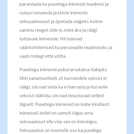
parandada ka puuetega inimeste teadmisi ja
oskusi omaenda ja teiste inimeste
seksuaalsusest ja õpetada selgeks kolme
sammu reegel: ütle ei, mine ära ja räägi
tuttavale inimesele. Nii tulevad
väärkohtlemised ka personalile teadmiseks ja
saab midagi ette võtta.
Puuetega inimeste puhul arvatakse kahjuks
tihti vanamoeliselt, et kui nendele seksist ei
räägi, siis nad seda ka ei harrasta ja kui neile
seksist rääkida, siis nad innustuvad sellest
liigselt. Puuetega inimesed on kohe kindlasti
inimesed, kellel on samuti õigus oma
seksuaalsust ellu viia, see on inimõigus.
Seksuaalsus on loomulik osa ka puudega