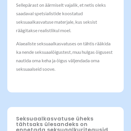
Sellepärast on äärmiselt vajalik, et netis oleks
saadaval spetsialistide koostatud
seksuaalkasvatuse materjale, kus seksist
räägitakse realistlikul moel.
Alaealiste seksuaalkasvatuses on tähtis rääkida
ka nende seksuaalõigustest, muu hulgas õigusest
nautida oma keha ja õigus väljendada oma
seksuaalseid soove.
Seksuaalkasvatuse üheks
tähtsaks ülesandeks on
ennetada seksuaalkuritegusid