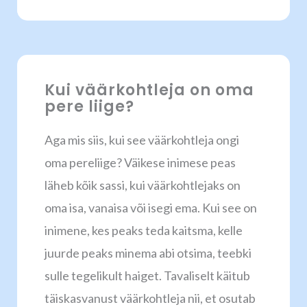
Kui väärkohtleja on oma
pere liige?
Aga mis siis, kui see väärkohtleja ongi
oma pereliige? Väikese inimese peas
läheb kõik sassi, kui väärkohtlejaks on
oma isa, vanaisa või isegi ema. Kui see on
inimene, kes peaks teda kaitsma, kelle
juurde peaks minema abi otsima, teebki
sulle tegelikult haiget. Tavaliselt käitub
täiskasvanust väärkohtleja nii, et osutab