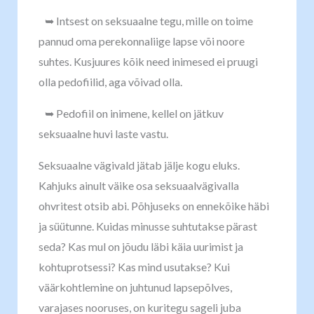
➥ Intsest on seksuaalne tegu, mille on toime
pannud oma perekonnaliige lapse või noore
suhtes. Kusjuures kõik need inimesed ei pruugi
olla pedofiilid, aga võivad olla.
➥ Pedofiil on inimene, kellel on jätkuv
seksuaalne huvi laste vastu.
Seksuaalne vägivald jätab jälje kogu eluks.
Kahjuks ainult väike osa seksuaalvägivalla
ohvritest otsib abi. Põhjuseks on ennekõike häbi
ja süütunne. Kuidas minusse suhtutakse pärast
seda? Kas mul on jõudu läbi käia uurimist ja
kohtuprotsessi? Kas mind usutakse? Kui
väärkohtlemine on juhtunud lapsepõlves,
varajases nooruses, on kuritegu sageli juba