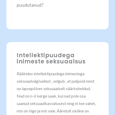
puudutanud?
Intellektipuudega
inimeste seksuaalsus
Rääkides intellektipuudega inimestega
seksuaalvägivallast , selgub , et paljusid neist
on lapsepõlves seksuaalselt väärkoheldud.
Nad on n-ö kerge saak, kui nad pole osa
saanud seksuaalkasvatusest ning ei tee vahet,
mis on õige ja mis vale. Ääretult oluline on