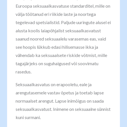
Euroopa seksuaalkasvatuse standarditel, mille on
välja töötanud eri riikide laste ja noortega
tegelevad spetsialistid. Paljude uuringute alusel ei
alusta koolis laiapõhjalist seksuaalkasvatust
saanud noored seksuaalelu varasemas eas, vaid
see hoopis lükkub edasi hilisemasse ikka ja
vähendab ka seksuaalsete riskide võtmist, mille
tagajärjeks on suguhaigused või soovimatu
rasedus.
Seksuaalkasvatus on erapooletu, eale ja
arengutasemele vastav õpetus ja toetab lapse
normaalset arengut. Lapse inimõigus on saada
seksuaalkasvatust. Inimene on seksuaalne sünnist
kuni surmani.