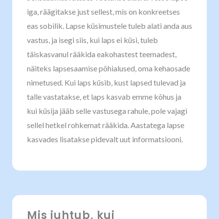
iga, räägitakse just sellest, mis on konkreetses
eas sobilik. Lapse küsimustele tuleb alati anda aus
vastus, ja isegi siis, kui laps ei küsi, tuleb
täiskasvanul rääkida eakohastest teemadest,
näiteks lapsesaamise põhialused, oma kehaosade
nimetused. Kui laps küsib, kust lapsed tulevad ja
talle vastatakse, et laps kasvab emme kõhus ja
kui küsija jääb selle vastusega rahule, pole vajagi
sellel hetkel rohkemat rääkida. Aastatega lapse
kasvades lisatakse pidevalt uut informatsiooni.
Mis juhtub, kui