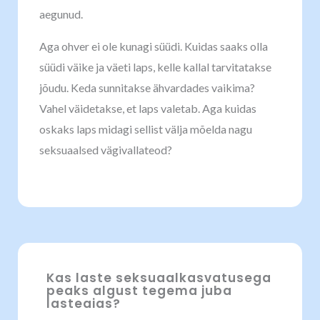
aegunud.
Aga ohver ei ole kunagi süüdi. Kuidas saaks olla
süüdi väike ja väeti laps, kelle kallal tarvitatakse
jõudu. Keda sunnitakse ähvardades vaikima?
Vahel väidetakse, et laps valetab. Aga kuidas
oskaks laps midagi sellist välja mõelda nagu
seksuaalsed vägivallateod?
Kas laste seksuaalkasvatusega
peaks algust tegema juba
lasteaias?