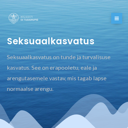
Skip
to
content
Seksuaalkasvatus
Seksuaalkasvatus on tunde ja turvalisuse
kasvatus. See on erapooletu, eale ja
arengutasemele vastav, mis tagab lapse
normaalse arengu.