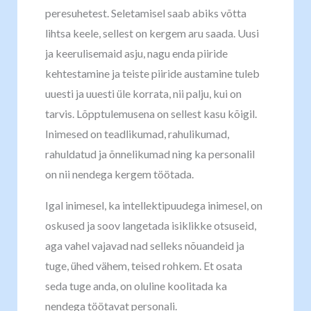
peresuhetest. Seletamisel saab abiks võtta
lihtsa keele, sellest on kergem aru saada. Uusi
ja keerulisemaid asju, nagu enda piiride
kehtestamine ja teiste piiride austamine tuleb
uuesti ja uuesti üle korrata, nii palju, kui on
tarvis. Lõpptulemusena on sellest kasu kõigil.
Inimesed on teadlikumad, rahulikumad,
rahuldatud ja õnnelikumad ning ka personalil
on nii nendega kergem töötada.
Igal inimesel, ka intellektipuudega inimesel, on
oskused ja soov langetada isiklikke otsuseid,
aga vahel vajavad nad selleks nõuandeid ja
tuge, ühed vähem, teised rohkem. Et osata
seda tuge anda, on oluline koolitada ka
nendega töötavat personali.