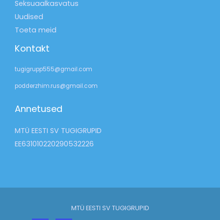
Seksuaalkasvatus
Uudised
Toeta meid
Kontakt
tugigrupp555@gmail.com
podderzhim.rus@gmail.com
Annetused
MTÜ EESTI SV TUGIGRUPID
EE631010220290532226
MTÜ EESTI SV TUGIGRUPID