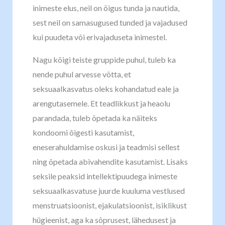
inimeste elus, neil on õigus tunda ja nautida,
sest neil on samasugused tunded ja vajadused
kui puudeta või erivajaduseta inimestel.
Nagu kõigi teiste gruppide puhul, tuleb ka
nende puhul arvesse võtta, et
seksuaalkasvatus oleks kohandatud eale ja
arengutasemele. Et teadlikkust ja heaolu
parandada, tuleb õpetada ka näiteks
kondoomi õigesti kasutamist,
eneserahuldamise oskusi ja teadmisi sellest
ning õpetada abivahendite kasutamist. Lisaks
seksile peaksid intellektipuudega inimeste
seksuaalkasvatuse juurde kuuluma vestlused
menstruatsioonist, ejakulatsioonist, isiklikust
hügieenist, aga ka sõprusest, lähedusest ja