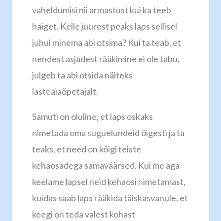
vaheldumisi nii armastust kui ka teeb
haiget. Kelle juurest peaks laps sellisel
juhul minema abi otsima? Kui ta teab, et
nendest asjadest rääkimine ei ole tabu,
julgeb ta abi otsida näiteks
lasteaiaõpetajalt.
Samuti on oluline, et laps oskaks
nimetada oma suguelundeid õigesti ja ta
teaks, et need on kõigi teiste
kehaosadega samaväärsed. Kui me aga
keelame lapsel neid kehaosi nimetamast,
kuidas saab laps rääkida täiskasvanule, et
keegi on teda valest kohast