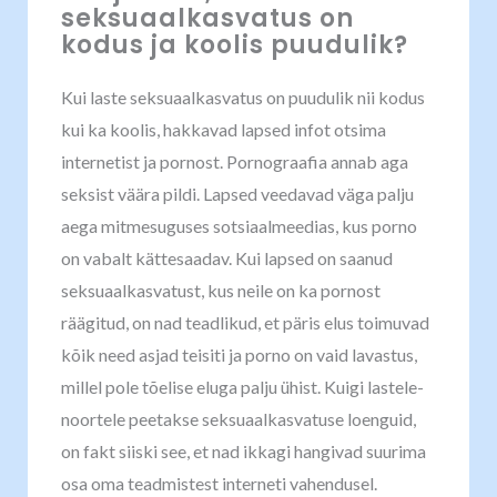
seksuaalkasvatus on
kodus ja koolis puudulik?
Kui laste seksuaalkasvatus on puudulik nii kodus
kui ka koolis, hakkavad lapsed infot otsima
internetist ja pornost. Pornograafia annab aga
seksist väära pildi. Lapsed veedavad väga palju
aega mitmesuguses sotsiaalmeedias, kus porno
on vabalt kättesaadav. Kui lapsed on saanud
seksuaalkasvatust, kus neile on ka pornost
räägitud, on nad teadlikud, et päris elus toimuvad
kõik need asjad teisiti ja porno on vaid lavastus,
millel pole tõelise eluga palju ühist. Kuigi lastele-
noortele peetakse seksuaalkasvatuse loenguid,
on fakt siiski see, et nad ikkagi hangivad suurima
osa oma teadmistest interneti vahendusel.