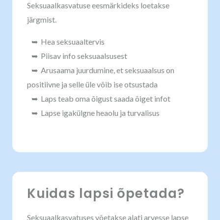
Seksuaalkasvatuse eesmärkideks loetakse
järgmist.
➥ Hea seksuaaltervis
➥ Piisav info seksuaalsusest
➥ Arusaama juurdumine, et seksuaalsus on
positiivne ja selle üle võib ise otsustada
➥ Laps teab oma õigust saada õiget infot
➥ Lapse igakülgne heaolu ja turvalisus
Kuidas lapsi õpetada?
Seksuaalkasvatuses võetakse alati arvesse lapse